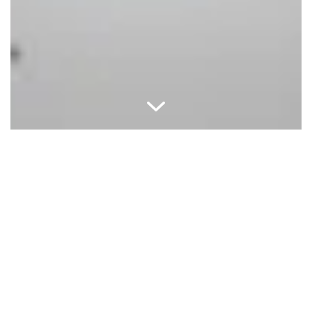
Effektiv antibakteriel
uden klorhexidin
beskyttelse,
Curaprox Perio plus zero
er udviklet til patienter,
hvor du ønsker effektiv plak-kontrol uden de